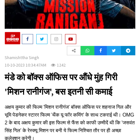
a
t
i
o
n
Shamishttha Singh
10-10-2023 10:34:47AM
1242
मंडे को बॉक्स ऑफिस पर औंधे मुंह गिरी
'मिशन रानीगंज', बस इतनी सी कमाई
अक्षय कुमार की फिल्म 'मिशन रानीगंज' बॉक्स ऑफिस पर शहनाज गिल और
भूमि पेडनेकर स्टारर फिल्म 'थैंक यू फॉर कमिंग' के साथ टकराई थी। OMG
2 के बाद अक्षय कुमार की इस फिल्म से फैंस को काफी उम्मीदें थी कि 'जसवंत
सिंह गिल' के रेस्क्यू मिशन पर बनी ये फिल्म निश्चित तौर पर ही अच्छा
कलेक्शन करेगी।