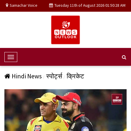
Samachar Voice
Tuesday 11th of August 2026 01:50:28 AM
T
o
g
Hindi News
स्पोर्ट्स
क्रिकेट
g
l
e
N
a
v
i
g