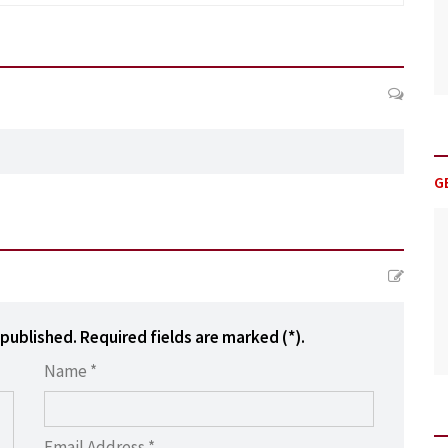
G
 published. Required fields are marked (*).
Name *
Email Address *