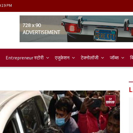
9:19 PM
Entrepreneur स्टोरी
एजुकेशन
टेक्नोलॉजी
जॉब्स
ब
L