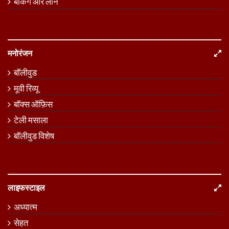
बैंकिंग और लोन
मनोरंजन
बॉलीवुड
मूवी रिव्यू
बॉक्स ऑफ़िस
टेली मसाला
बॉलीवुड विशेष
लाइफस्टाइल
अध्यात्म
सेहत