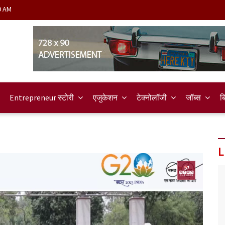
9 AM
Entrepreneur स्टोरी
एजुकेशन
टेक्नोलॉजी
जॉब्स
ब
L