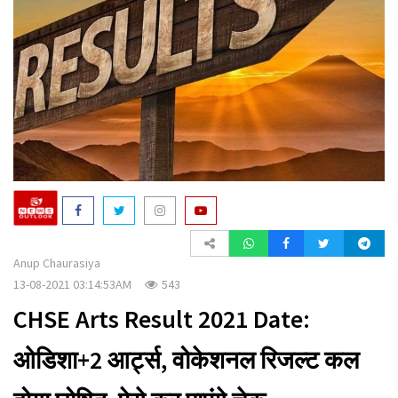
a
t
i
o
n
Anup Chaurasiya
13-08-2021 03:14:53AM
543
CHSE Arts Result 2021 Date:
ओडिशा+2 आर्ट्स, वोकेशनल रिजल्ट कल