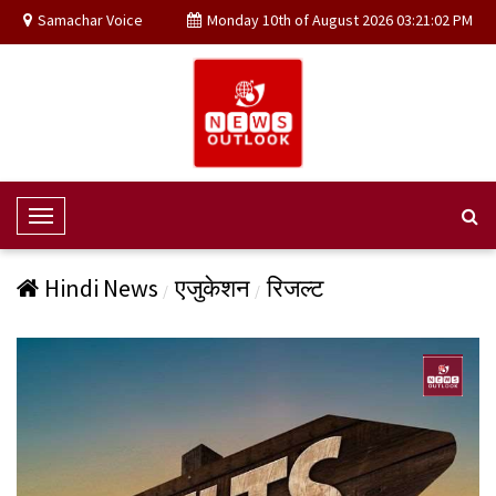
Samachar Voice
Monday 10th of August 2026 03:21:02 PM
T
o
g
Hindi News
एजुकेशन
रिजल्ट
g
l
e
N
a
v
i
g