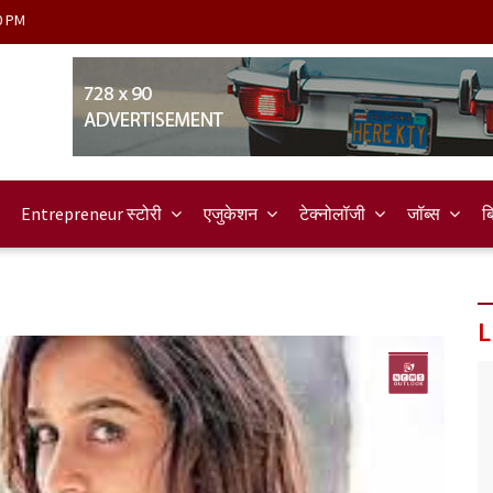
0 PM
Entrepreneur स्टोरी
एजुकेशन
टेक्नोलॉजी
जॉब्स
ब
L