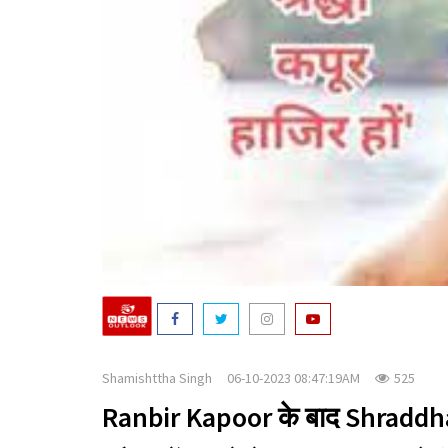
Shamishttha Singh
06-10-2023 08:47:19AM
525
Ranbir Kapoor के बाद Shraddha Ka