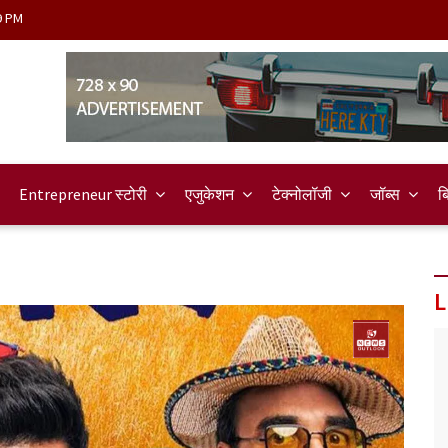
9 PM
Entrepreneur स्टोरी
एजुकेशन
टेक्नोलॉजी
जॉब्स
ब
L