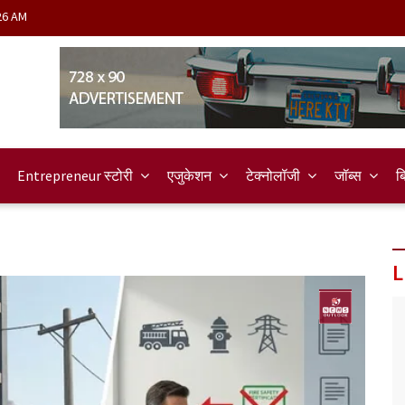
26 AM
Entrepreneur स्टोरी
एजुकेशन
टेक्नोलॉजी
जॉब्स
ब
L