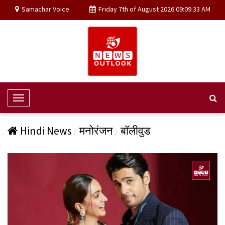
Samachar Voice
Friday 7th of August 2026 09:09:33 AM
T
o
g
Hindi News
मनोरंजन
बॉलीवुड
g
l
e
N
a
v
i
g