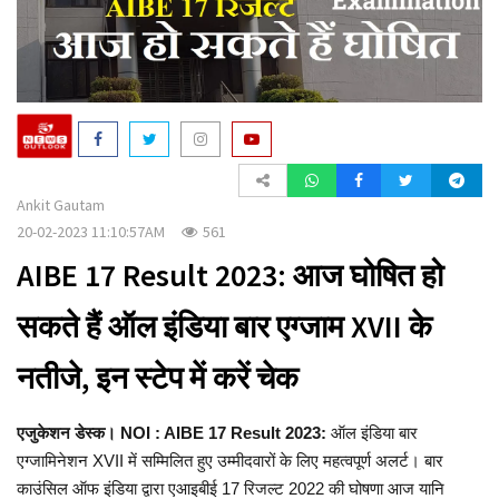
a
t
i
o
n
Ankit Gautam
20-02-2023 11:10:57AM
561
AIBE 17 Result 2023: आज घोषित हो
सकते हैं ऑल इंडिया बार एग्जाम XVII के
नतीजे, इन स्टेप में करें चेक
एजुकेशन डेस्क। NOI : AIBE 17 Result 2023:
ऑल इंडिया बार
एग्जामिनेशन XVII में सम्मिलित हुए उम्मीदवारों के लिए महत्वपूर्ण अलर्ट। बार
काउंसिल ऑफ इंडिया द्वारा एआइबीई 17 रिजल्ट 2022 की घोषणा आज यानि