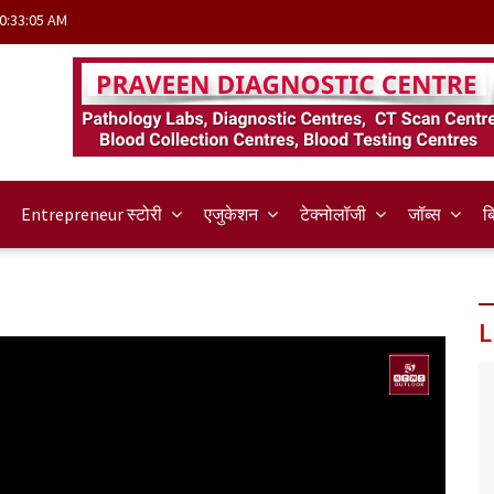
0:33:05 AM
Entrepreneur स्टोरी
एजुकेशन
टेक्नोलॉजी
जॉब्स
ब
L